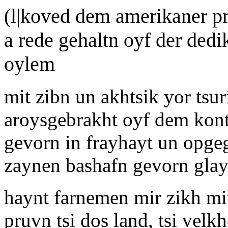
(l|koved dem amerikaner pr
a rede gehaltn oyf der dedi
oylem
mit zibn un akhtsik yor tsu
aroysgebrakht oyf dem kont
gevorn in frayhayt un opge
zaynen bashafn gevorn gla
haynt farnemen mir zikh mit
pruvn tsi dos land, tsi velkh