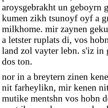
aroysgebrakht un geboyrn ge
kumen zikh tsunoyf oyf a gr
milkhome. mir zaynen geku
a letster ruplats di, vos ho
land zol vayter lebn. s'iz in
dos ton.
nor in a breytern zinen ken
nit farheylikn, mir kenen n
mutike mentshn vos hobn d