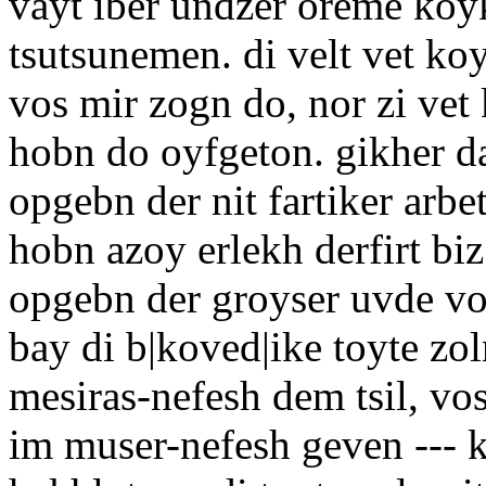
vayt iber undzer oreme koy
tsutsunemen. di velt vet k
vos mir zogn do, nor zi vet
hobn do oyfgeton. gikher da
opgebn der nit fartiker arb
hobn azoy erlekh derfirt biz
opgebn der groyser uvde vos
bay di b|koved|ike toyte zo
mesiras-nefesh dem tsil, vo
im muser-nefesh geven --- 