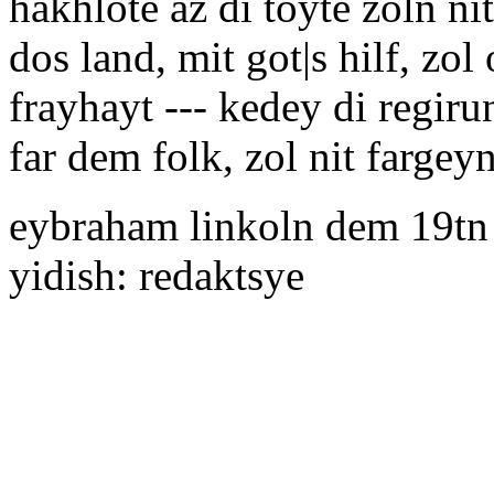
hakhlote az di toyte zoln n
dos land, mit got|s hilf, zo
frayhayt --- kedey di regir
far dem folk, zol nit fargeyn
eybraham linkoln dem 19t
yidish: redaktsye