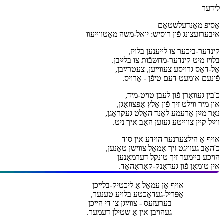
לידער
אָסיפּ מאַנדעלשטאַם
איבערזעצונג פֿון רוסיש: יואל-משה מאַטװײעװ
קינדער-ביכער צו לײענען בלױז,
בלױז מיט קינדער-מחשבֿות צו בלײַבן.
אַל-דאָס גרױסע צעװײען, צעטרײַבן,
פֿונעם אומעט דעם טיפֿן - אַרױס.
כ'בין געװאָרן פֿון לעבן טױט-מיד,
און מיר װילט זיך פֿון אַלץ אָפּצוזאָגן,
נאָר מײַן אָרעמע לאַנד האָלט געקראָגן,
װײַל קײן צװײטע געזען האָב איך ניט.
אױף אַ הילצערנער הױדע אין סוד
כ'האָב געװיגט זיך אַמאָל צװישן טאַנען,
הױכע בײמער זיך טונקל דערמאַנען
אין טומאַן פֿון געדאַנק-קאַראָהאָד.
אױף אַן עמאַל אַ ליכטיק-בלײכן
אַפּריל-געדאַכטע בלױע טענער,
בערעזעס - צװײַגן צו די הײכן
געהױבן אין אַ שטילן דעמער.