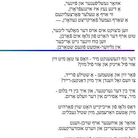
אוזאָר געשליפֿענער און פֿײַנער,
אַ דינע נעץ איז אײַנגעפֿראָרן,
װי אױף אַ טעלער פּאָרצעלײַנעם
אַ שאַרף געמעל פֿאַרקריצט געװאָרן, ---
װען ס'צוקט אים אױס דער מאָלער ליבער,
טוט אױף דער האַרט פֿון גלאָז אים פֿאַרבן,
װען כּוח זײַנער גײט אַריבער
אין גליװער-אומעט פֿונעם שטאַרבן.
דער גוף ז'געשענקט מיר - װאָס צו טאָן מיט זײַן
אַזױ פֿיל אײניק און אַזױ פֿיל מײַן?
פֿאַר זײַן און אָטעמען - אַ שטילע פֿרײד,
צו װעם זאָל װענדן איך מײַן דאַנקען-רײד?
איך בין דער גערטנער, און איך בין די בלום -
מיר, צװײ אַסירים אין דער װעלט אַרום.
דאָס גלאָז פֿון אײביקײט האָט שױן פֿאַרהיט
מײַן אָטעם װאַרעמען, מײַן שטיל געבליט.
אוזאָר אַן אײַזענער אױף שױבן-װענט
װערט אָנגעשריבן און װערט אומדערקענט.