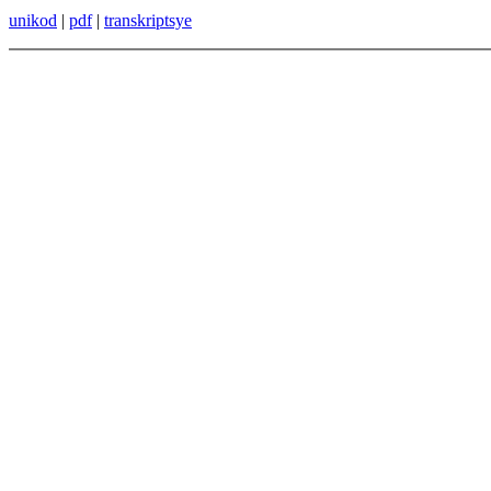
unikod
|
pdf
|
transkriptsye