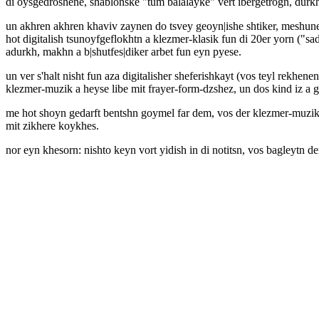
di oysgedroshene, shablonske "tum balalayke" vert ibergetrogn, durkh d
un akhren akhren khaviv zaynen do tsvey geoyn|ishe shtiker, meshune
hot digitalish tsunoyfgeflokhtn a klezmer-klasik fun di 20er yorn ("s
adurkh, makhn a b|shutfes|diker arbet fun eyn pyese.
un ver s'halt nisht fun aza digitalisher sheferishkayt (vos teyl rekhen
klezmer-muzik a heyse libe mit frayer-form-dzshez, un dos kind iz a ge
me hot shoyn gedarft bentshn goymel far dem, vos der klezmer-muzik h
mit zikhere koykhes.
nor eyn khesorn: nishto keyn vort yidish in di notitsn, vos bagleytn 