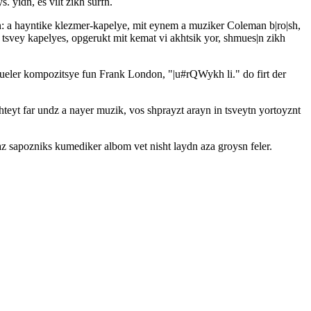
 yidn, es vilt zikh surfn.
n: a hayntike klezmer-kapelye, mit eynem a muziker Coleman b|ro|sh,
 tsvey kapelyes, opgerukt mit kemat vi akhtsik yor, shmues|n zikh
sensueler kompozitsye fun Frank London, "|u#rQWykh li." do firt der
teyt far undz a nayer muzik, vos shprayzt arayn in tsveytn yortoyznt
 az sapozniks kumediker albom vet nisht laydn aza groysn feler.