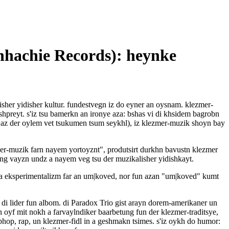
nhachie Records): heynke
eisher yidisher kultur. fundestvegn iz do eyner an oysnam. klezmer-
eshpreyt. s'iz tsu bamerkn an ironye aza: bshas vi di khsidem bagrobn
n, az der oylem vet tsukumen tsum seykhl), iz klezmer-muzik shoyn bay
zmer-muzik farn nayem yortoyznt", produtsirt durkhn bavustn klezmer
lung vayzn undz a nayem veg tsu der muzikalisher yidishkayt.
 aza eksperimentalizm far an um|koved, nor fun azan "um|koved" kumt
 di lider fun albom. di Paradox Trio gist arayn dorem-amerikaner un
etn oyf mit nokh a farvaylndiker baarbetung fun der klezmer-traditsye,
hop, rap, un klezmer-fidl in a geshmakn tsimes. s'iz oykh do humor: