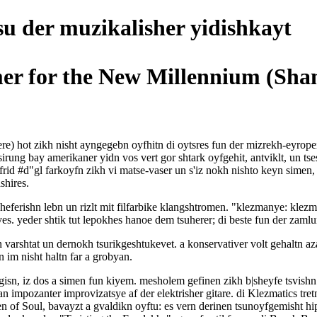
su der muzikalisher yidishkayt
mer for the New Millennium (Sha
dere) hot zikh nisht ayngegebn oyfhitn di oytsres fun der mizrekh-eyrop
sirung bay amerikaner yidn vos vert gor shtark oyfgehit, antviklt, un ts
 frid #d"gl farkoyfn zikh vi matse-vaser un s'iz nokh nishto keyn sime
shires.
sheferishn lebn un rizlt mit filfarbike klangshtromen. "klezmanye: kle
yes. yeder shtik tut lepokhes hanoe dem tsuherer; di beste fun der zam
in varshtat un dernokh tsurikgeshtukevet. a konservativer volt gehaltn
 im nisht haltn far a grobyan.
isn, iz dos a simen fun kiyem. mesholem gefinen zikh b|sheyfe tsvishn
 an impozanter improvizatsye af der elektrisher gitare. di Klezmatics tr
 of Soul, bavayzt a gvaldikn oyftu: es vern derinen tsunoyfgemisht hip