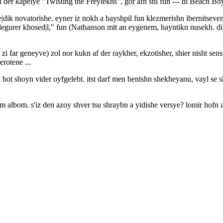
er kapelye "Twisting the Freylekhs", gor afn stil fun --- di Beach Boys.
|dik novatorishe. eyner iz nokh a bayshpil fun klezmerishn ibernitseve
adegurer khosed|l," fun (Nathanson mit an eygenem, hayntikn nusekh. di
en zi far geneyve) zol nor kukn af der raykher, ekzotisher, shier nisht 
rotene ...
ot shoyn vider oyfgelebt. itst darf men bentshn shekheyanu, vayl se sh
dem albom. s'iz den azoy shver tsu shraybn a yidishe versye? lomir hofn