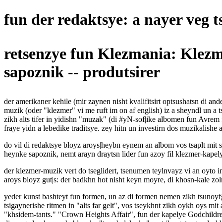
fun der redaktsye: a nayer veg t
retsenzye fun Klezmania: Klez
sapoznik -- produtsirer
der amerikaner kehile (mir zaynen nisht kvalifitsirt optsushatsn di an
muzik (oder "klezmer" vi me ruft im on af english) iz a sheyndl un a t
zikh alts tifer in yidishn "muzak" (di #yN-sof|ike albomen fun Avrem
fraye yidn a lebedike traditsye. zey hitn un investirn dos muzikalishe a
do vil di redaktsye bloyz aroys|heybn eynem an albom vos tsaplt mit 
heynke sapoznik, nemt arayn draytsn lider fun azoy fil klezmer-kapel
der klezmer-muzik vert do tseglidert, tsenumen teylnvayz vi an oyto 
aroys bloyz gut|s: der badkhn hot nisht keyn moyre, di khosn-kale zoln
yeder kunst bashteyt fun formen, un az di formen nemen zikh tsunoyfg
tsigaynerishe ritmen in "alts far gelt", vos tseykhnt zikh oykh oys mit
"khsidem-tants." "Crown Heights Affair", fun der kapelye Godchildren