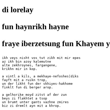
di lorelay
fun haynrikh hayne
fraye iberzetsung fun Khayem ya
ikh veys nisht vos tut zikh mit mir epes

az ikh bin azoy kalemutne

alte zekhroynes, fargangene,

krikhn mir in kop.

a vintl a kils, a mekhaye-nefoshes|diks

fayft mit a ruikn trop,

un der likht fun der skhiyes-hakhome

finklt fun di berger arop.

a gelhorike moyd zitst af der zun

beys zi flakhtet a tsop

un brumt unter gants vazhne zmires
