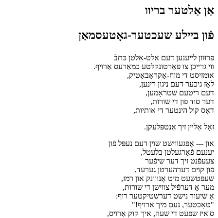
אַן אַלטער בריװ
פֿון בײלע שעכטער-גאָטעסמאַן
פּרוּװן לײענען דעם אַלט-אַלטן כּתבֿ
װי גרײכן צו פֿאַרטונקלטע כמאַרעס אַרױף.
אומזיסט די מוח-אַקראָבאַטיק,
לאָז גיכער דעם ניגון רינען,
דעם ריטעם שטראָמען,
דער סוד פֿון די שורות,
דאָס קול הינטער די אותיות,
זאָל אַלײן זיך אַנטפּלעקן.
און --- אָפּגעװישט שױן דעם נעפּל פֿון
יענעם פֿאַרגעלטן בלעטל,
צעעפֿנט זיך דער שיפֿער
פֿון קױם דערהערטן גערעד,
שעפּטשעט מיט אָנװוּנק און רמז,
מער אַ דערפֿיל צװישן די שורות,
אַ שיעור נישט דערשטיקטער רוף:
"טאָכטער, נעם מיך אַרױף!"
ס'איז שפּעט די שעה, איך קוק אַרױס,