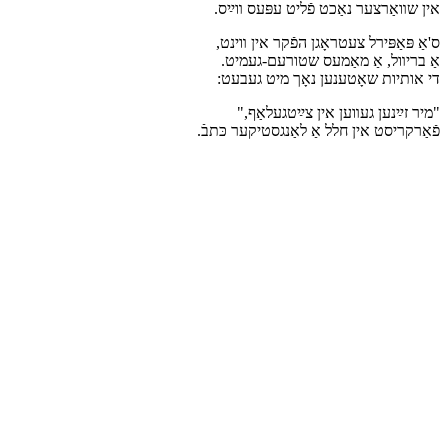
אין שװאַרצער נאַכט פֿליט עפּעס װײַס.
ס'אַ פּאַפּירל צעטראָגן הפֿקר אין װינט,
אַ בריװל, אַ מאַמעס שטורעם-געמיט.
די אותיות שאָטענען נאָך מיט געבעט:
"מיר זײַנען געװען אין צײַטגעלאַף,"
פֿאַרקריסט אין חלל אַ לאַנגסטיקער כּתבֿ.