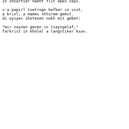
in shvartser nakht flit epes vays.

s'a papirl tsetrogn hefker in vint,

a brivl, a mames shturem-gemit.

di oysyes shotenen nokh mit gebet:

"mir zaynen geven in tsaytgelaf,"
