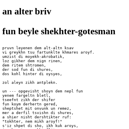
an alter briv
fun beyle shekhter-gotesman
pruvn leyenen dem alt-altn ksav

vi greykhn tsu fartunklte khmares aroyf.

umzist di moyekh-akrobatik,

loz gikher dem nign rinen,

dem ritem shtromen,

der sod fun di shures,

dos kohl hinter di oysyes,

zol aleyn zikh antplekn.

un --- opgevisht shoyn dem nepl fun

yenem fargeltn bletl,

tseefnt zikh der shifer

fun koym derhertn gered,

sheptshet mit onvunk un remez,

mer a derfil tsvishn di shures,

a shier nisht dershtikter ruf:

"tokhter, nem mikh aroyf!"

s'iz shpet di sho, ikh kuk aroys,
